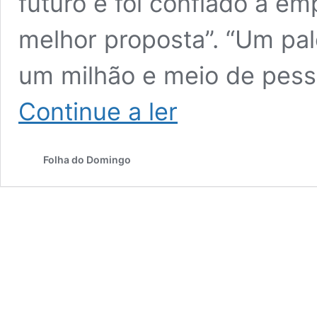
futuro e foi confiado à e
melhor proposta”. “Um pa
um milhão e meio de pess
Câmara
Continue a ler
de
Lisboa
explica
Folha do Domingo
custos
do
recinto
principal
da
JMJ
2023
e
diz
que
palco