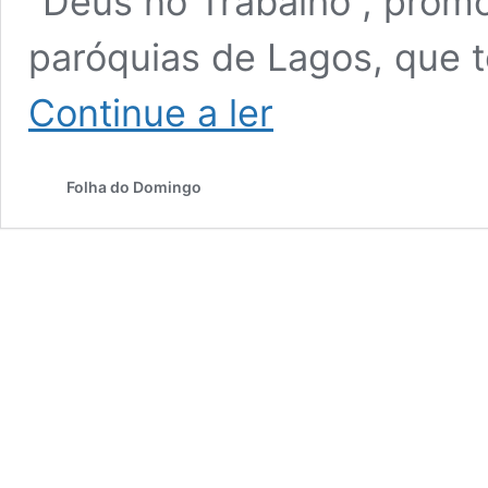
“Deus no Trabalho”, promo
paróquias de Lagos, que 
“Está
Continue a ler
sempre
presente
a
Folha do Domingo
preocupação
de
criar
riqueza
e
de
a
distribuir
com
justiça”