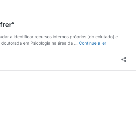
frer”
udar a identificar recursos internos próprios [do enlutado] e
Luto:
a doutorada em Psicologia na área da …
Continue a ler
Psicóloga
explicou
ao
clero
algarvio
que
deve
“caminhar
com
quem
está
a
sofrer”