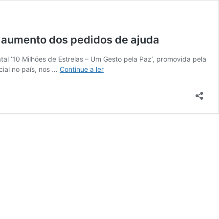
o aumento dos pedidos de ajuda
l ‘10 Milhões de Estrelas – Um Gesto pela Paz’, promovida pela
Campanha
cial no país, nos …
Continue a ler
de
Natal
da
Cáritas
adquire
este
ano
ainda
mais
importância
devido
ao
aumento
dos