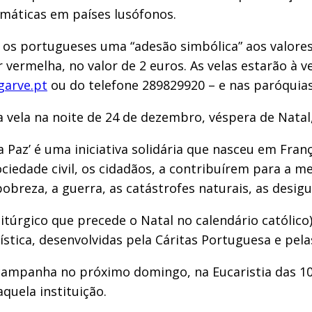
imáticas em países lusófonos.
s portugueses uma “adesão simbólica” aos valores d
or vermelha, no valor de 2 euros. As velas estarão à
garve.pt
ou do telefone 289829920 – e nas paróquia
vela na noite de 24 de dezembro, véspera de Natal, e
a Paz’ é uma iniciativa solidária que nasceu em Fr
ociedade civil, os cidadãos, a contribuírem para a m
breza, a guerra, as catástrofes naturais, as desigu
úrgico que precede o Natal no calendário católico)
rtística, desenvolvidas pela Cáritas Portuguesa e pel
a campanha no próximo domingo, na Eucaristia das 10
quela instituição.