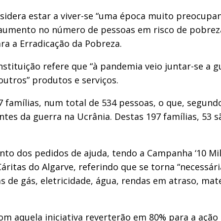
idera estar a viver-se “uma época muito preocupante
 aumento no número de pessoas em risco de pobreza
ara a Erradicação da Pobreza.
 instituição refere que “à pandemia veio juntar-se 
utros” produtos e serviços.
7 famílias, num total de 534 pessoas, o que, segund
s da guerra na Ucrânia. Destas 197 famílias, 53 são
o dos pedidos de ajuda, tendo a Campanha ‘10 Mil
Cáritas do Algarve, referindo que se torna “necess
 de gás, eletricidade, água, rendas em atraso, mater
om aquela iniciativa reverterão em 80% para a ação