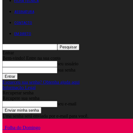
FICHA TÉCNICA
ASSINATURA
CONTACTO
EM DIRETO
Entrar
Bem-vindo! Entre na sua conta
seu usuário
sua senha
Esqueceu sua senha? Obtenha ajuda aqui
Informação Legal
Recuperar senha
Recupere sua senha
seu e-mail
Uma senha será enviada por e-mail para você.
Folha do Domingo