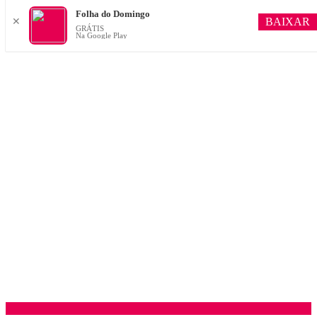
Folha do Domingo
BAIXAR
✕
GRÁTIS
Na Google Play