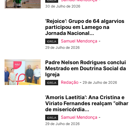
IGREJA
30 de Julho de 2026
‘Rejoice’: Grupo de 64 algarvios
participou em Lamego na
Jornada Nacional...
Samuel Mendonça
-
IGREJA
29 de Julho de 2026
Padre Nelson Rodrigues conclui
Mestrado em Doutrina Social da
Igreja
Redação
-
29 de Julho de 2026
IGREJA
‘Amoris Laetitia’: Ana Cristina e
Viriato Fernandes realçam “olhar
de misericórdia...
Samuel Mendonça
-
IGREJA
29 de Julho de 2026