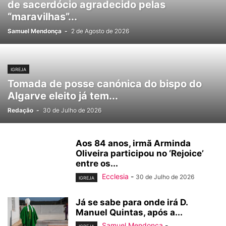
de sacerdócio agradecido pelas
“maravilhas”...
Samuel Mendonça
-
2 de Agosto de 2026
IGREJA
Tomada de posse canónica do bispo do
Algarve eleito já tem...
Redação
-
30 de Julho de 2026
Aos 84 anos, irmã Arminda
Oliveira participou no ‘Rejoice’
entre os...
Ecclesia
-
30 de Julho de 2026
IGREJA
Já se sabe para onde irá D.
Manuel Quintas, após a...
Samuel Mendonça
-