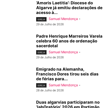
‘Amoris Laetitia’: Diocese do
Algarve já emitiu declarações de
acesso à...
Samuel Mendonça
-
IGREJA
29 de Julho de 2026
Padre Henrique Marreiros Varela
celebra 60 anos de ordenação
sacerdotal
Samuel Mendonça
-
IGREJA
29 de Julho de 2026
Emigrado na Alemanha,
Francisco Dores tirou seis dias
de férias para...
Samuel Mendonça
-
IGREJA
28 de Julho de 2026
Duas algarvias participaram no
‘labOratório’ 2026 em Portimão