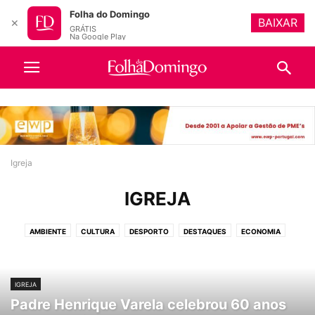
Folha do Domingo
BAIXAR
✕
GRÁTIS
Na Google Play
Igreja
IGREJA
AMBIENTE
CULTURA
DESPORTO
DESTAQUES
ECONOMIA
EDUCAÇÃO
IGREJA
OPINIÃO
POLÍTICA
PUBLICAÇÕES OBRIGATÓRIAS
SOCIEDADE
TURISMO
VIDEOS
IGREJA
Padre Henrique Varela celebrou 60 anos