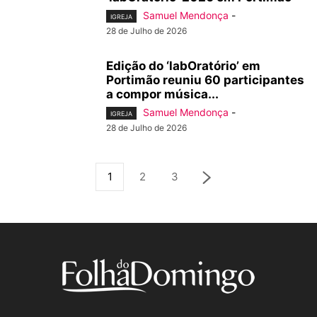
Samuel Mendonça
-
IGREJA
28 de Julho de 2026
Edição do ‘labOratório’ em
Portimão reuniu 60 participantes
a compor música...
Samuel Mendonça
-
IGREJA
28 de Julho de 2026
1
2
3