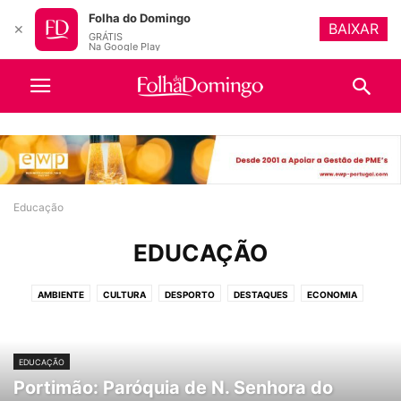
Folha do Domingo
BAIXAR
✕
GRÁTIS
Na Google Play
Educação
EDUCAÇÃO
AMBIENTE
CULTURA
DESPORTO
DESTAQUES
ECONOMIA
EDUCAÇÃO
IGREJA
OPINIÃO
POLÍTICA
PUBLICAÇÕES OBRIGATÓRIAS
SOCIEDADE
TURISMO
VIDEOS
EDUCAÇÃO
Portimão: Paróquia de N. Senhora do