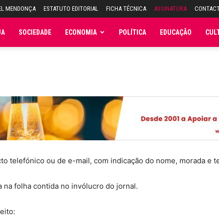
EL MENDONÇA
ESTATUTO EDITORIAL
FICHA TÉCNICA
ASSINATURA
CONTAC
JA
SOCIEDADE
ECONOMIA
POLÍTICA
EDUCAÇÃO
CUL
cto telefónico ou de e-mail, com indicação do nome, morada e t
 na folha contida no invólucro do jornal.
eito: