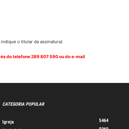
ndique o titular da assinatura)
és do telefone 289 807 590 ou do e-mail
CATEGORIA POPULAR
5464
Igreja