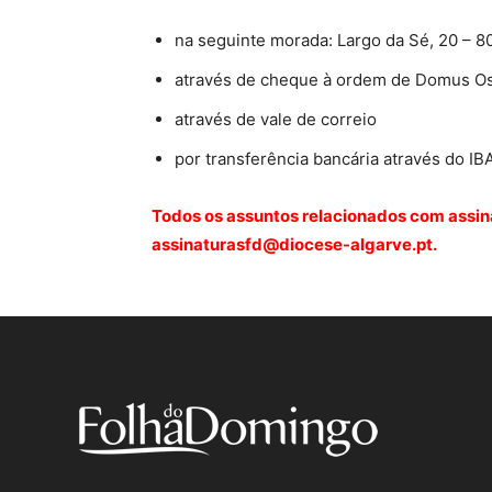
na seguinte morada: Largo da Sé, 20 – 8
através de cheque à ordem de Domus O
através de vale de correio
por transferência bancária através do I
Todos os assuntos relacionados com assin
assinaturasfd@diocese-algarve.pt.