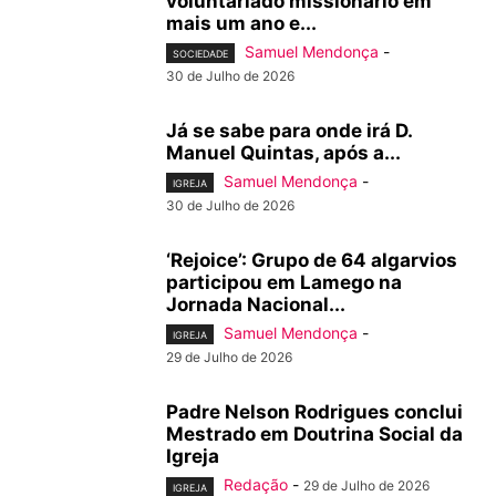
voluntariado missionário em
mais um ano e...
Samuel Mendonça
-
SOCIEDADE
30 de Julho de 2026
Já se sabe para onde irá D.
Manuel Quintas, após a...
Samuel Mendonça
-
IGREJA
30 de Julho de 2026
‘Rejoice’: Grupo de 64 algarvios
participou em Lamego na
Jornada Nacional...
Samuel Mendonça
-
IGREJA
29 de Julho de 2026
Padre Nelson Rodrigues conclui
Mestrado em Doutrina Social da
Igreja
Redação
-
29 de Julho de 2026
IGREJA