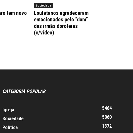
Sociedade
aro tem novo
Louletanos agradeceram
emocionados pelo “dom”
das irmãs doroteias
(c/vídeo)
CATEGORIA POPULAR
5464
Igreja
5060
Sociedade
1372
Política