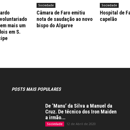
Sociedade
Sociedade
nardo
Câmara de Faro emitiu
Hospital de F
 voluntariado
nota de saudação ao novo
capelão
 em mais um
bispo do Algarve
dois em S.
cipe
POSTS MAIS POPULARES
De ‘Manu’ da Silva a Manuel da
Cruz. De técnico dos Iron Maiden
a irmão...
12 de Abril de 2020
Sociedade