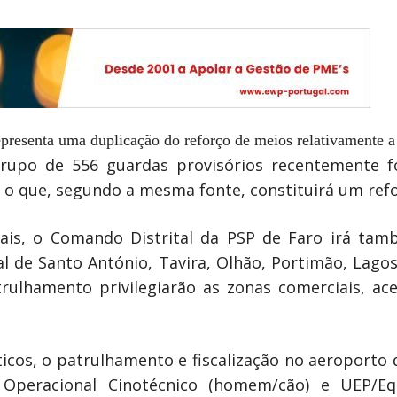
presenta uma duplicação do reforço de meios relativamente a
rupo de 556 guardas provisórios recentemente 
o o que, segundo a mesma fonte, constituirá um refo
iais, o Comando Distrital da PSP de Faro irá tam
al de Santo António, Tavira, Olhão, Portimão, Lago
trulhamento privilegiarão as zonas comerciais, ac
icos, o patrulhamento e fiscalização no aeroporto
peracional Cinotécnico (homem/cão) e UEP/Eq