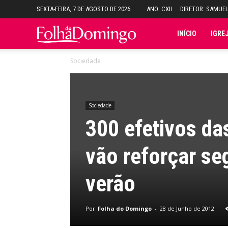
SEXTA-FEIRA, 7 DE AGOSTO DE 2026
ANO: CXII
DIRETOR: SAMUE
Folha
INÍCIO
IGRE
Sociedade
do
Domingo
Sociedade
300 efetivos da
vão reforçar se
verão
Por
Folha do Domingo
-
28 de Junho de 2012