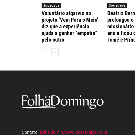
Sociedade
Sociedade
Voluntário algarvio no
Beatriz Ber
projeto ‘Vem Para o Meio’
prolongou o
diz que a experiência
missionário
ajuda a ganhar “empatia”
ano e ficou 
pelo outro
Tomé e Prín
Contato:
folha.domingo@diocese-algarve.pt