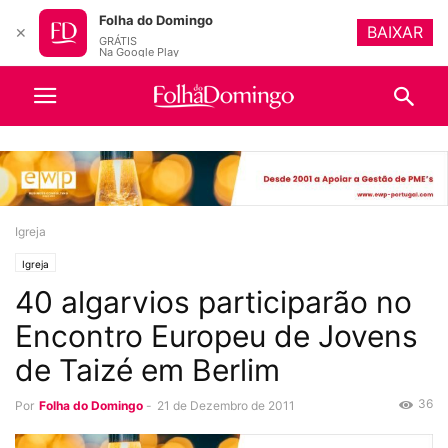
Folha do Domingo
BAIXAR
✕
GRÁTIS
Na Google Play
Igreja
Igreja
40 algarvios participarão no
Encontro Europeu de Jovens
de Taizé em Berlim
36
Por
Folha do Domingo
-
21 de Dezembro de 2011