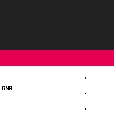
Início
– GNR
Igreja
Sociedade