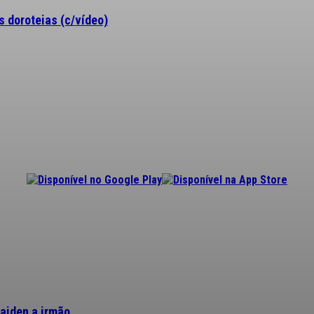
 doroteias (c/vídeo)
aiden a irmão...