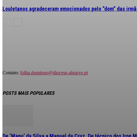
Louletanos agradeceram emocionados pelo “dom” das irmãs
Contato:
folha.domingo@diocese-algarve.pt
POSTS MAIS POPULARES
De ‘Manu’ da Silva a Manuel da Cruz. De técnico dos Iron M