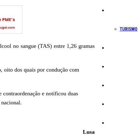
Economia
TURISMO
lcool no sangue (TAS) entre 1,26 gramas
Política
Educação
o, oito dos quais por condução com
Cultura
e contraordenação e notificou duas
 nacional.
Ambiente
Desporto
Lusa