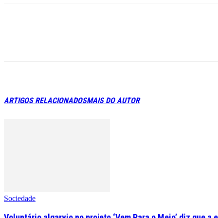
ARTIGOS RELACIONADOS
MAIS DO AUTOR
Sociedade
Voluntário algarvio no projeto ‘Vem Para o Meio’ diz que a 