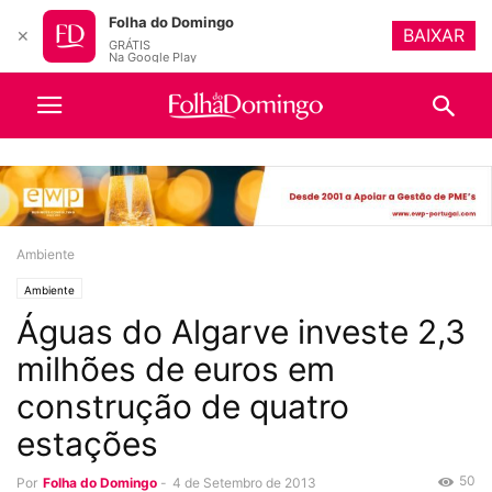
Folha do Domingo
BAIXAR
✕
GRÁTIS
Na Google Play
Ambiente
Ambiente
Águas do Algarve investe 2,3
milhões de euros em
construção de quatro
estações
50
Por
Folha do Domingo
-
4 de Setembro de 2013