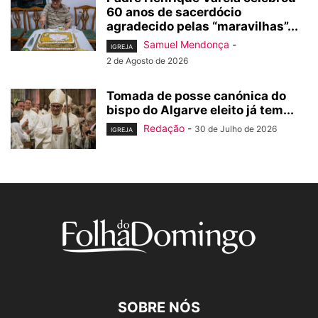
60 anos de sacerdócio
agradecido pelas “maravilhas”...
Samuel Mendonça
-
IGREJA
2 de Agosto de 2026
Tomada de posse canónica do
bispo do Algarve eleito já tem...
Redação
-
30 de Julho de 2026
IGREJA
SOBRE NÓS