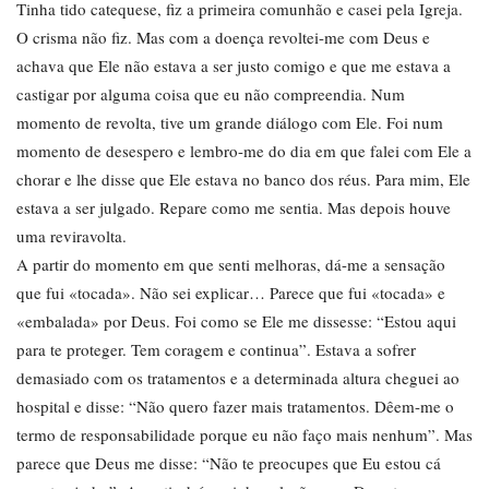
Tinha tido catequese, fiz a primeira comunhão e casei pela Igreja.
O crisma não fiz. Mas com a doença revoltei-me com Deus e
achava que Ele não estava a ser justo comigo e que me estava a
castigar por alguma coisa que eu não compreendia. Num
momento de revolta, tive um grande diálogo com Ele. Foi num
momento de desespero e lembro-me do dia em que falei com Ele a
chorar e lhe disse que Ele estava no banco dos réus. Para mim, Ele
estava a ser julgado. Repare como me sentia. Mas depois houve
uma reviravolta.
A partir do momento em que senti melhoras, dá-me a sensação
que fui «tocada». Não sei explicar… Parece que fui «tocada» e
«embalada» por Deus. Foi como se Ele me dissesse: “Estou aqui
para te proteger. Tem coragem e continua”. Estava a sofrer
demasiado com os tratamentos e a determinada altura cheguei ao
hospital e disse: “Não quero fazer mais tratamentos. Dêem-me o
termo de responsabilidade porque eu não faço mais nenhum”. Mas
parece que Deus me disse: “Não te preocupes que Eu estou cá