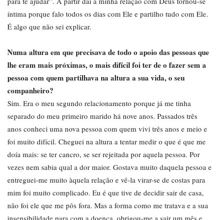
para te ajudar”. A partir daí a minha relação com Deus tornou-se
íntima porque falo todos os dias com Ele e partilho tudo com Ele.
É algo que não sei explicar.
Numa altura em que precisava de todo o apoio das pessoas que
lhe eram mais próximas, o mais difícil foi ter de o fazer sem a
pessoa com quem partilhava na altura a sua vida, o seu
companheiro?
Sim. Era o meu segundo relacionamento porque já me tinha
separado do meu primeiro marido há nove anos. Passados três
anos conheci uma nova pessoa com quem vivi três anos e meio e
foi muito difícil. Cheguei na altura a tentar medir o que é que me
doía mais: se ter cancro, se ser rejeitada por aquela pessoa. Por
vezes nem sabia qual a dor maior. Gostava muito daquela pessoa e
entreguei-me muito àquela relação e vê-la virar-se de costas para
mim foi muito complicado. Eu é que tive de decidir sair de casa,
não foi ele que me pôs fora. Mas a forma como me tratava e a sua
insensibilidade para com a doença, obrigou-me a sair um mês e