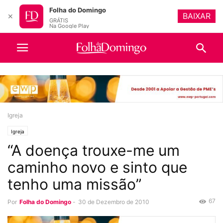
Folha do Domingo
BAIXAR
✕
GRÁTIS
Na Google Play
Igreja
Igreja
“A doença trouxe-me um
caminho novo e sinto que
tenho uma missão”
67
Por
Folha do Domingo
-
30 de Dezembro de 2010