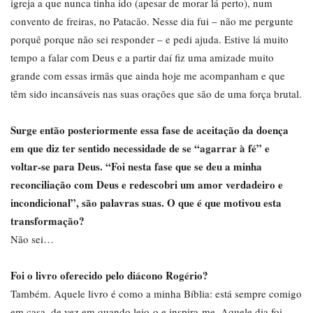
igreja a que nunca tinha ido (apesar de morar lá perto), num
convento de freiras, no Patacão. Nesse dia fui – não me pergunte
porquê porque não sei responder – e pedi ajuda. Estive lá muito
tempo a falar com Deus e a partir daí fiz uma amizade muito
grande com essas irmãs que ainda hoje me acompanham e que
têm sido incansáveis nas suas orações que são de uma força brutal.
Surge então posteriormente essa fase de aceitação da doença
em que diz ter sentido necessidade de se “agarrar à fé” e
voltar-se para Deus. “Foi nesta fase que se deu a minha
reconciliação com Deus e redescobri um amor verdadeiro e
incondicional”, são palavras suas. O que é que motivou esta
transformação?
Não sei…
Foi o livro oferecido pelo diácono Rogério?
Também. Aquele livro é como a minha Bíblia: está sempre comigo
em casa, de vez em quando leio-o e inspira-me. Aquele dia foi