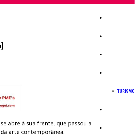
Início
Igreja
o]
Sociedade
Economia
TURISMO
Política
se abre à sua frente, que passou a
Educação
s da arte contemporânea.