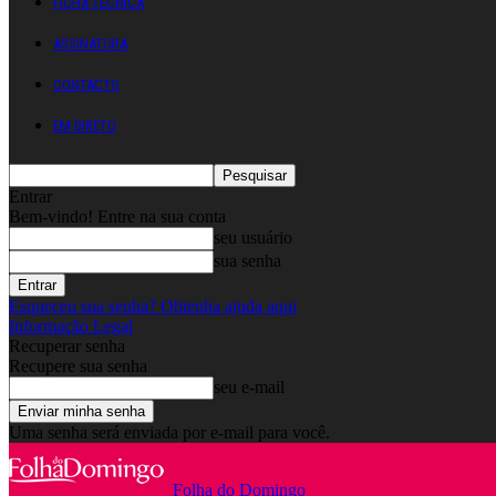
FICHA TÉCNICA
ASSINATURA
CONTACTO
EM DIRETO
Entrar
Bem-vindo! Entre na sua conta
seu usuário
sua senha
Esqueceu sua senha? Obtenha ajuda aqui
Informação Legal
Recuperar senha
Recupere sua senha
seu e-mail
Uma senha será enviada por e-mail para você.
Folha do Domingo