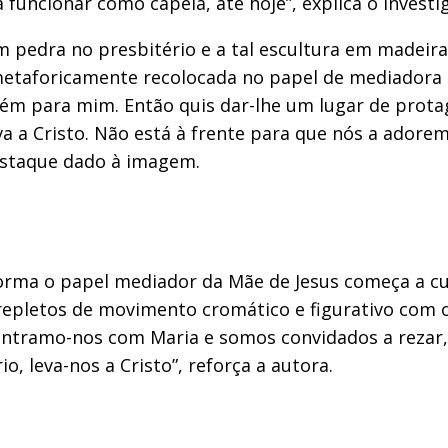
 funcionar como capela, até hoje”, explica o invest
m pedra no presbitério e a tal escultura em madeir
etaforicamente recolocada no papel de mediadora q
bém para mim. Então quis dar-lhe um lugar de prot
va a Cristo. Não está à frente para que nós a adore
 destaque dado à imagem.
rma o papel mediador da Mãe de Jesus começa a cum
repletos de movimento cromático e figurativo com o
ncontramo-nos com Maria e somos convidados a rezar,
io, leva-nos a Cristo”, reforça a autora.