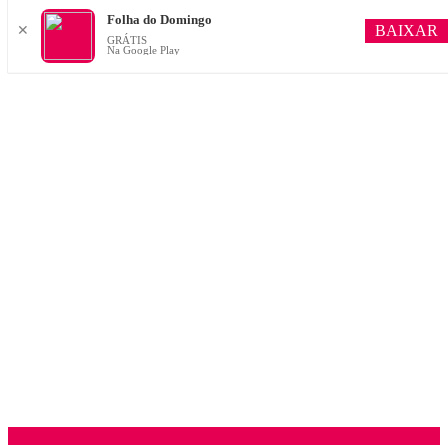
Folha do Domingo
BAIXAR
✕
GRÁTIS
Na Google Play