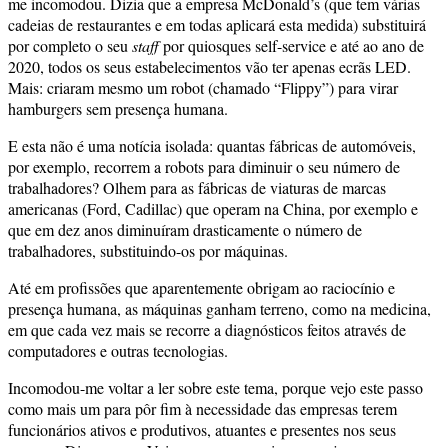
me incomodou. Dizia que a empresa McDonald’s (que tem várias
cadeias de restaurantes e em todas aplicará esta medida) substituirá
por completo o seu
staff
por quiosques self-service e até ao ano de
2020, todos os seus estabelecimentos vão ter apenas ecrãs LED.
Mais: criaram mesmo um robot (chamado “Flippy”) para virar
hamburgers sem presença humana.
E esta não é uma notícia isolada: quantas fábricas de automóveis,
por exemplo, recorrem a robots para diminuir o seu número de
trabalhadores? Olhem para as fábricas de viaturas de marcas
americanas (Ford, Cadillac) que operam na China, por exemplo e
que em dez anos diminuíram drasticamente o número de
trabalhadores, substituindo-os por máquinas.
Até em profissões que aparentemente obrigam ao raciocínio e
presença humana, as máquinas ganham terreno, como na medicina,
em que cada vez mais se recorre a diagnósticos feitos através de
computadores e outras tecnologias.
Incomodou-me voltar a ler sobre este tema, porque vejo este passo
como mais um para pôr fim à necessidade das empresas terem
funcionários ativos e produtivos, atuantes e presentes nos seus