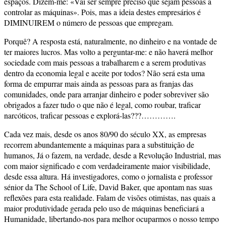
espaços. Dizem-me: «Vai ser sempre preciso que sejam pessoas a
controlar as máquinas». Pois, mas a ideia destes empresários é
DIMINUIREM o número de pessoas que empregam.
Porquê? A resposta está, naturalmente, no dinheiro e na vontade de
ter maiores lucros. Mas volto a perguntar-me: e não haverá melhor
sociedade com mais pessoas a trabalharem e a serem produtivas
dentro da economia legal e aceite por todos? Não será esta uma
forma de empurrar mais ainda as pessoas para as franjas das
comunidades, onde para arranjar dinheiro e poder sobreviver são
obrigados a fazer tudo o que não é legal, como roubar, traficar
narcóticos, traficar pessoas e explorá-las???………….
Cada vez mais, desde os anos 80/90 do século XX, as empresas
recorrem abundantemente a máquinas para a substituição de
humanos, Já o fazem, na verdade, desde a Revolução Industrial, mas
com maior significado e com verdadeiramente maior visibilidade,
desde essa altura. Há investigadores, como o jornalista e professor
sénior da The School of Life, David Baker, que apontam nas suas
reflexões para esta realidade. Falam de visões otimistas, nas quais a
maior produtividade gerada pelo uso de máquinas beneficiará a
Humanidade, libertando-nos para melhor ocuparmos o nosso tempo