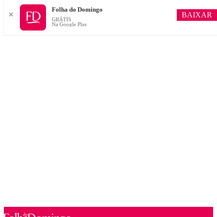
Folha do Domingo
BAIXAR
✕
GRÁTIS
Na Google Play