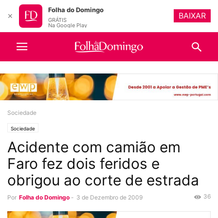
Folha do Domingo
BAIXAR
✕
GRÁTIS
Na Google Play
Sociedade
Sociedade
Acidente com camião em
Faro fez dois feridos e
obrigou ao corte de estrada
36
Por
Folha do Domingo
-
3 de Dezembro de 2009