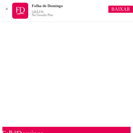
Folha do Domingo
BAIXAR
✕
GRÁTIS
Na Google Play