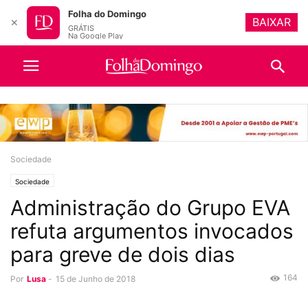
Folha do Domingo
BAIXAR
✕
GRÁTIS
Na Google Play
Sociedade
Sociedade
Administração do Grupo EVA
refuta argumentos invocados
para greve de dois dias
164
Por
Lusa
-
15 de Junho de 2018