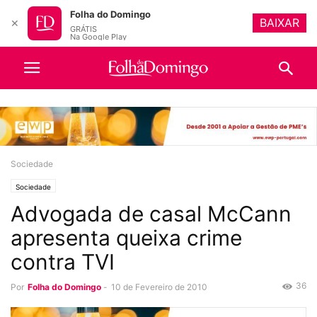
Folha do Domingo
BAIXAR
✕
GRÁTIS
Na Google Play
Sociedade
Sociedade
Advogada de casal McCann
apresenta queixa crime
contra TVI
36
Por
Folha do Domingo
-
10 de Fevereiro de 2010