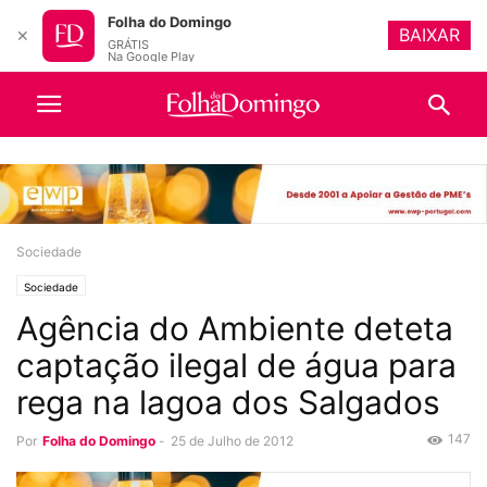
Folha do Domingo
BAIXAR
✕
GRÁTIS
Na Google Play
Sociedade
Sociedade
Agência do Ambiente deteta
captação ilegal de água para
rega na lagoa dos Salgados
147
Por
Folha do Domingo
-
25 de Julho de 2012