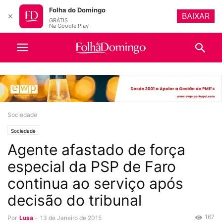
Folha do Domingo
BAIXAR
✕
GRÁTIS
Na Google Play
Sociedade
Sociedade
Agente afastado de força
especial da PSP de Faro
continua ao serviço após
decisão do tribunal
167
Por
Lusa
-
13 de Janeiro de 2015