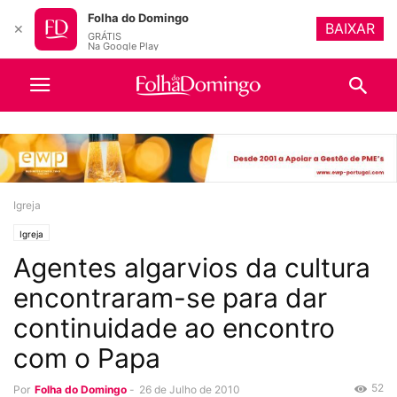
Folha do Domingo
BAIXAR
✕
GRÁTIS
Na Google Play
Igreja
Igreja
Agentes algarvios da cultura
encontraram-se para dar
continuidade ao encontro
com o Papa
52
Por
Folha do Domingo
-
26 de Julho de 2010