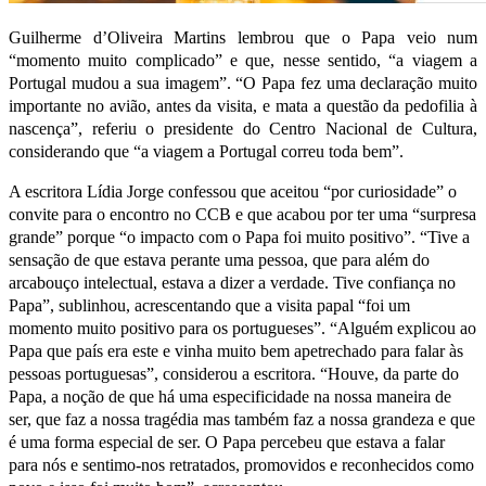
Guilherme d’Oliveira Martins lembrou que o Papa veio num
“momento muito complicado” e que, nesse sentido, “a viagem a
Portugal mudou a sua imagem”. “O Papa fez uma declaração muito
importante no avião, antes da visita, e mata a questão da pedofilia à
nascença”, referiu o presidente do Centro Nacional de Cultura,
considerando que “a viagem a Portugal correu toda bem”.
A escritora Lídia Jorge confessou que aceitou “por curiosidade” o
convite para o encontro no CCB e que acabou por ter uma “surpresa
grande” porque “o impacto com o Papa foi muito positivo”. “Tive a
sensação de que estava perante uma pessoa, que para além do
arcabouço intelectual, estava a dizer a verdade. Tive confiança no
Papa”, sublinhou, acrescentando que a visita papal “foi um
momento muito positivo para os portugueses”. “Alguém explicou ao
Papa que país era este e vinha muito bem apetrechado para falar às
pessoas portuguesas”, considerou a escritora. “Houve, da parte do
Papa, a noção de que há uma especificidade na nossa maneira de
ser, que faz a nossa tragédia mas também faz a nossa grandeza e que
é uma forma especial de ser. O Papa percebeu que estava a falar
para nós e sentimo-nos retratados, promovidos e reconhecidos como