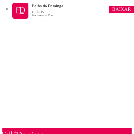
Folha do Domingo
BAIXAR
✕
GRÁTIS
Na Google Play