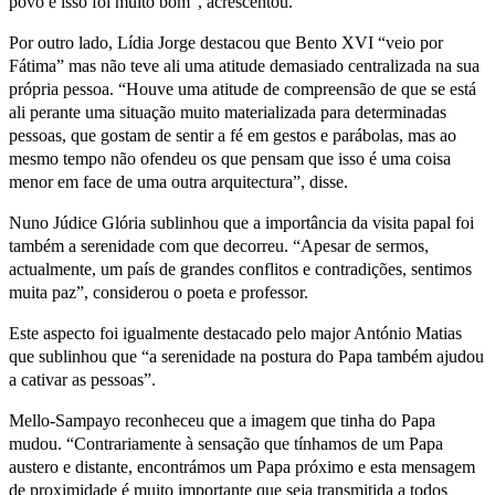
povo e isso foi muito bom”, acrescentou.
Por outro lado, Lídia Jorge destacou que Bento XVI “veio por
Fátima” mas não teve ali uma atitude demasiado centralizada na sua
própria pessoa. “Houve uma atitude de compreensão de que se está
ali perante uma situação muito materializada para determinadas
pessoas, que gostam de sentir a fé em gestos e parábolas, mas ao
mesmo tempo não ofendeu os que pensam que isso é uma coisa
menor em face de uma outra arquitectura”, disse.
Nuno Júdice Glória sublinhou que a importância da visita papal foi
também a serenidade com que decorreu. “Apesar de sermos,
actualmente, um país de grandes conflitos e contradições, sentimos
muita paz”, considerou o poeta e professor.
Este aspecto foi igualmente destacado pelo major António Matias
que sublinhou que “a serenidade na postura do Papa também ajudou
a cativar as pessoas”.
Mello-Sampayo reconheceu que a imagem que tinha do Papa
mudou. “Contrariamente à sensação que tínhamos de um Papa
austero e distante, encontrámos um Papa próximo e esta mensagem
de proximidade é muito importante que seja transmitida a todos