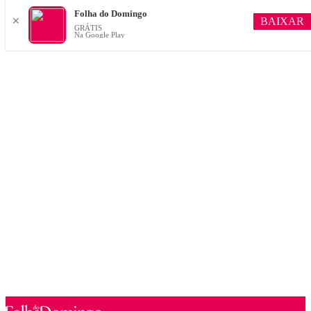
Folha do Domingo
BAIXAR
✕
GRÁTIS
Na Google Play