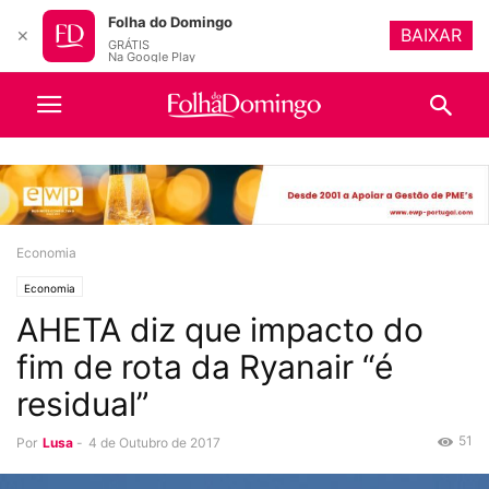
Folha do Domingo
BAIXAR
✕
GRÁTIS
Na Google Play
Economia
Economia
AHETA diz que impacto do
fim de rota da Ryanair “é
residual”
51
Por
Lusa
-
4 de Outubro de 2017