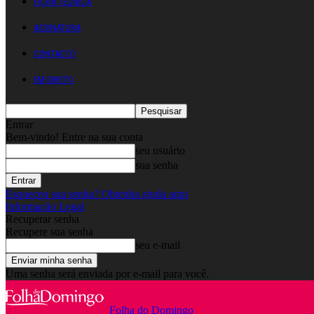
FICHA TÉCNICA
ASSINATURA
CONTACTO
EM DIRETO
Entrar
Bem-vindo! Entre na sua conta
seu usuário
sua senha
Esqueceu sua senha? Obtenha ajuda aqui
Informação Legal
Recuperar senha
Recupere sua senha
seu e-mail
Uma senha será enviada por e-mail para você.
Folha do Domingo