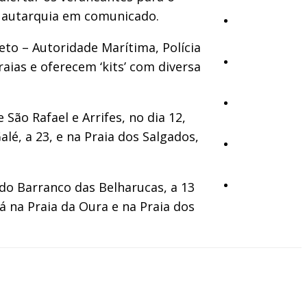
 a autarquia em comunicado.
Cultura
eto – Autoridade Marítima, Polícia
Ambiente
ias e oferecem ‘kits’ com diversa
Desporto
ão Rafael e Arrifes, no dia 12,
alé, a 23, e na Praia dos Salgados,
Opinião
 do Barranco das Belharucas, a 13
Vídeos
rá na Praia da Oura e na Praia dos