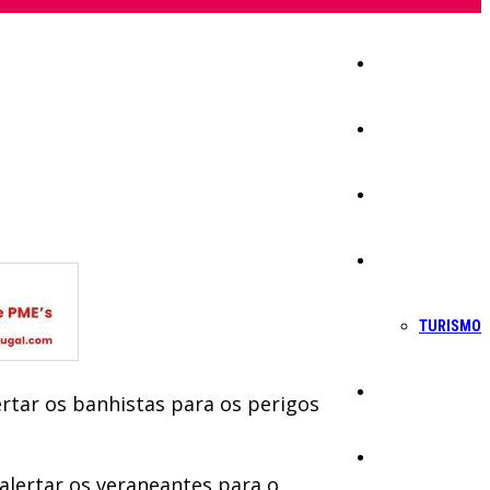
Início
Igreja
Sociedade
Economia
TURISMO
Política
rtar os banhistas para os perigos
Educação
 alertar os veraneantes para o