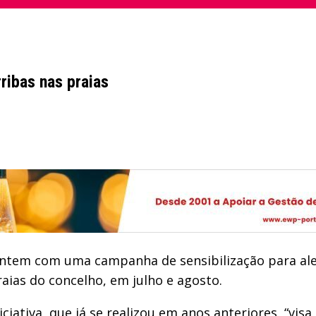
rribas nas praias
 ontem com uma campanha de sensibilização para ale
praias do concelho, em julho e agosto.
iativa, que já se realizou em anos anteriores, “visa