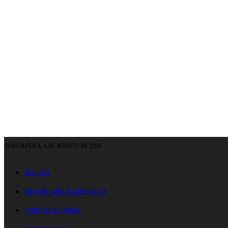
QUINTA-FEIRA, 6 DE AGOSTO DE 2026
ANO: CXII
DIRETOR: SAMUEL MENDONÇA
ESTATUTO EDITORIAL