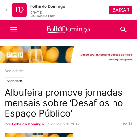
Folha do Domingo
BAIXAR
✕
GRÁTIS
Na Google Play
Sociedade
Sociedade
Albufeira promove jornadas
mensais sobre ‘Desafios no
Espaço Público’
12
Por
Folha do Domingo
-
2 de Maio de 2012