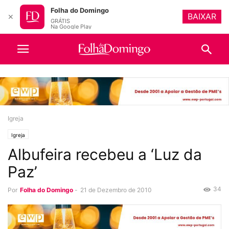
Folha do Domingo
BAIXAR
✕
GRÁTIS
Na Google Play
Igreja
Igreja
Albufeira recebeu a ‘Luz da
Paz’
34
Por
Folha do Domingo
-
21 de Dezembro de 2010