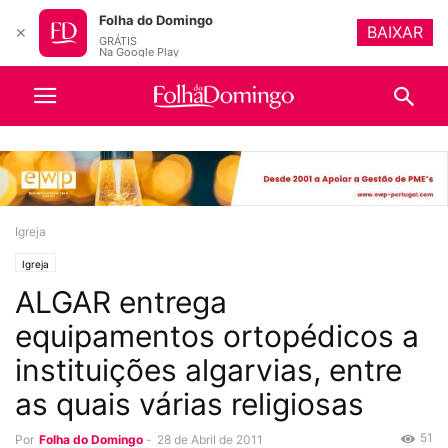
Folha do Domingo
BAIXAR
✕
GRÁTIS
Na Google Play
Igreja
Igreja
ALGAR entrega
equipamentos ortopédicos a
instituições algarvias, entre
as quais várias religiosas
51
Por
Folha do Domingo
-
28 de Abril de 2011