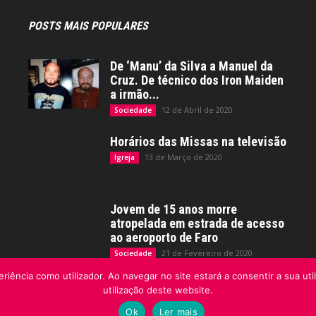
POSTS MAIS POPULARES
De ‘Manu’ da Silva a Manuel da
Cruz. De técnico dos Iron Maiden
a irmão...
12 de Abril de 2020
Sociedade
Horários das Missas na televisão
13 de Março de 2020
Igreja
Jovem de 15 anos morre
atropelada em estrada de acesso
ao aeroporto de Faro
21 de Fevereiro de 2020
Sociedade
riência como utilizador. Ao navegar no site estará a consentir a sua uti
utilização deste website.
Ok
Ler mais