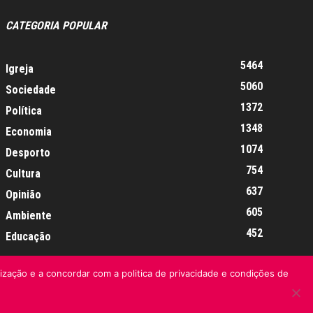
CATEGORIA POPULAR
5464
Igreja
5060
Sociedade
1372
Política
1348
Economia
1074
Desporto
754
Cultura
637
Opinião
605
Ambiente
452
Educação
lização e a concordar com a politica de privacidade e condições de