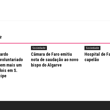
R
Sociedade
Sociedade
nardo
Câmara de Faro emitiu
Hospital de F
 voluntariado
nota de saudação ao novo
capelão
 em mais um
bispo do Algarve
dois em S.
cipe