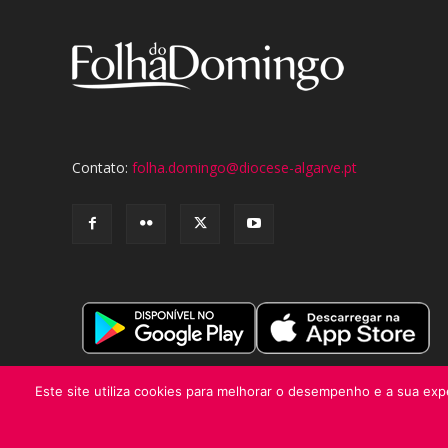
Contato:
folha.domingo@diocese-algarve.pt
Este site utiliza cookies para melhorar o desempenho e a sua expe