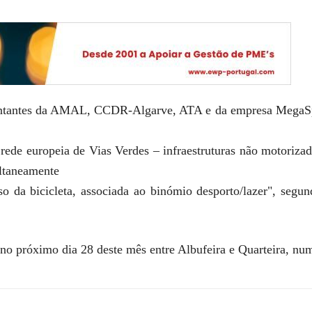
entantes da AMAL, CCDR-Algarve, ATA e da empresa MegaSport
 rede europeia de Vias Verdes – infraestruturas não motorizad
ultaneamente
 uso da bicicleta, associada ao binómio desporto/lazer", seg
r no próximo dia 28 deste mês entre Albufeira e Quarteira, nu