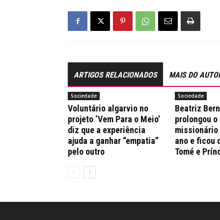
ARTIGOS RELACIONADOS
MAIS DO AUTO
Sociedade
Sociedade
Voluntário algarvio no
Beatriz Ber
projeto ‘Vem Para o Meio’
prolongou o
diz que a experiência
missionário
ajuda a ganhar “empatia”
ano e ficou 
pelo outro
Tomé e Prín