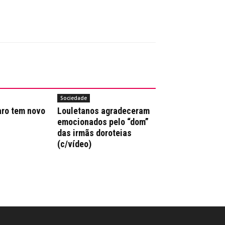
Sociedade
aro tem novo
Louletanos agradeceram
emocionados pelo “dom”
das irmãs doroteias
(c/vídeo)