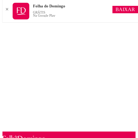
Folha do Domingo
BAIXAR
✕
GRÁTIS
Na Google Play