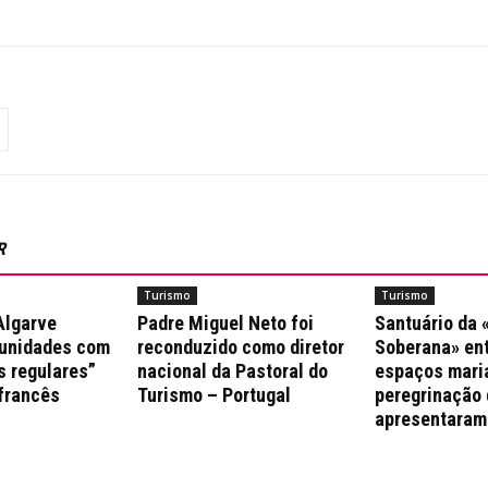
R
Turismo
Turismo
Algarve
Padre Miguel Neto foi
Santuário da
munidades com
reconduzido como diretor
Soberana» ent
s regulares”
nacional da Pastoral do
espaços mari
 francês
Turismo – Portugal
peregrinação 
apresentaram