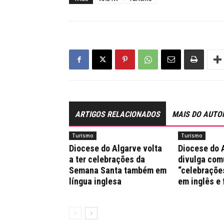
ARTIGOS RELACIONADOS
MAIS DO AUTO
Turismo
Turismo
Diocese do Algarve volta
Diocese do 
a ter celebrações da
divulga co
Semana Santa também em
“celebraçõe
língua inglesa
em inglês e