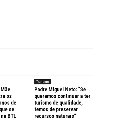
Turismo
 «Mãe
Padre Miguel Neto: “Se
re os
queremos continuar a ter
anos de
turismo de qualidade,
que se
temos de preservar
 na BTL
recursos naturais”