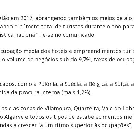
egião em 2017, abrangendo também os meios de aloj
vando o número total de turistas durante o ano para
stica nacional”, lê-se no comunicado.
ocupação média dos hotéis e empreendimentos turíst
o o volume de negócios subido 9,7%, taxas de ocupaç
s, como a Polónia, a Suécia, a Bélgica, a Suíça, a 
ida da procura interna (mais 1,2%).
las e as zonas de Vilamoura, Quarteira, Vale do Lob
 do Algarve e todos os tipos de estabelecimentos m
ndas a crescer “a um ritmo superior às ocupações”,