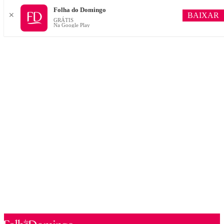
Folha do Domingo
BAIXAR
✕
GRÁTIS
Na Google Play