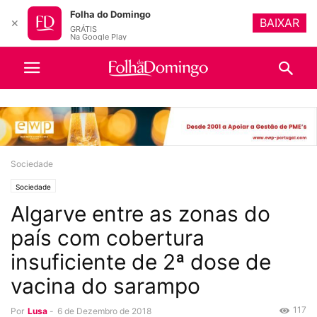
Folha do Domingo
BAIXAR
✕
GRÁTIS
Na Google Play
Sociedade
Sociedade
Algarve entre as zonas do
país com cobertura
insuficiente de 2ª dose de
vacina do sarampo
117
Por
Lusa
-
6 de Dezembro de 2018