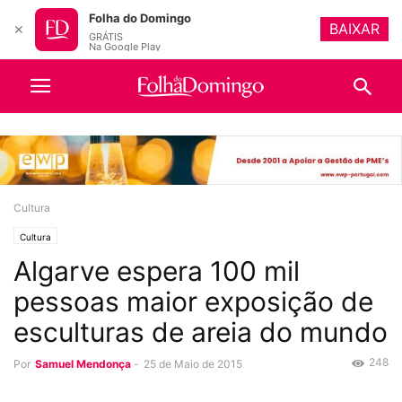
Folha do Domingo
BAIXAR
✕
GRÁTIS
Na Google Play
Cultura
Cultura
Algarve espera 100 mil
pessoas maior exposição de
esculturas de areia do mundo
248
Por
Samuel Mendonça
-
25 de Maio de 2015