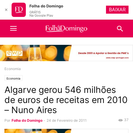
Folha do Domingo
BAIXAR
✕
GRÁTIS
Na Google Play
Economia
Economia
Algarve gerou 546 milhões
de euros de receitas em 2010
– Nuno Aires
37
Por
Folha do Domingo
-
24 de Fevereiro de 2011