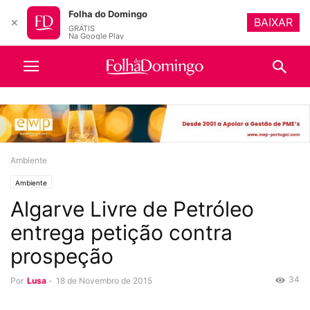
Folha do Domingo
BAIXAR
✕
GRÁTIS
Na Google Play
Ambiente
Ambiente
Algarve Livre de Petróleo
entrega petição contra
prospeção
34
Por
Lusa
-
18 de Novembro de 2015