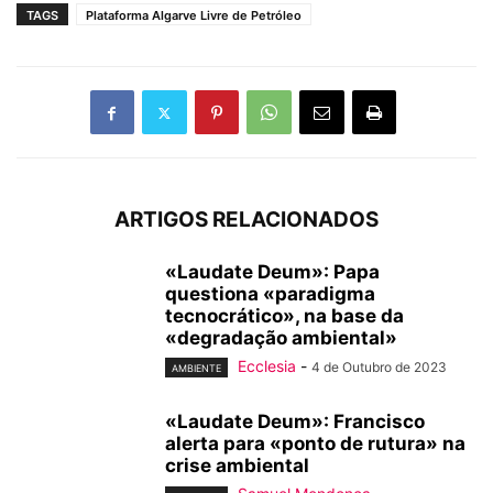
TAGS
Plataforma Algarve Livre de Petróleo
ARTIGOS RELACIONADOS
«Laudate Deum»: Papa
questiona «paradigma
tecnocrático», na base da
«degradação ambiental»
Ecclesia
-
4 de Outubro de 2023
AMBIENTE
«Laudate Deum»: Francisco
alerta para «ponto de rutura» na
crise ambiental