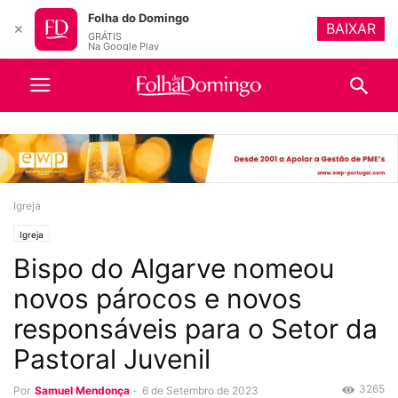
Folha do Domingo
BAIXAR
✕
GRÁTIS
Na Google Play
Igreja
Igreja
Bispo do Algarve nomeou
novos párocos e novos
responsáveis para o Setor da
Pastoral Juvenil
3265
Por
Samuel Mendonça
-
6 de Setembro de 2023