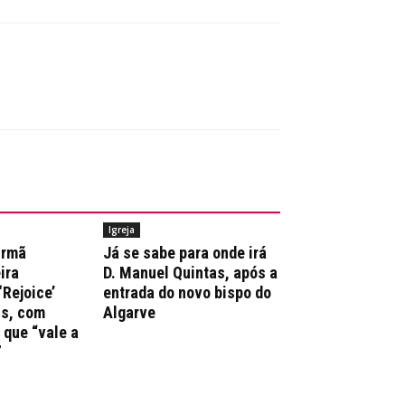
Igreja
irmã
Já se sabe para onde irá
ira
D. Manuel Quintas, após a
‘Rejoice’
entrada do novo bispo do
ns, com
Algarve
que “vale a
”