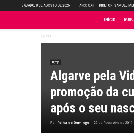
SÁBADO, 8 DE AGOSTO DE 2026
ANO: CXII
DIRETOR: SAMUEL M
Folha
INÍCIO
IGRE
Igreja
do
Domingo
Igreja
Algarve pela Vi
promoção da cul
após o seu nas
Por
Folha do Domingo
-
22 de Fevereiro de 2011