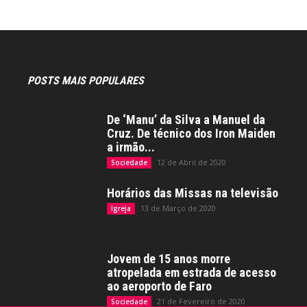
POSTS MAIS POPULARES
De ‘Manu’ da Silva a Manuel da
Cruz. De técnico dos Iron Maiden
a irmão...
12 de Abril de 2020
Sociedade
Horários das Missas na televisão
13 de Março de 2020
Igreja
Jovem de 15 anos morre
atropelada em estrada de acesso
ao aeroporto de Faro
21 de Fevereiro de 2020
Sociedade