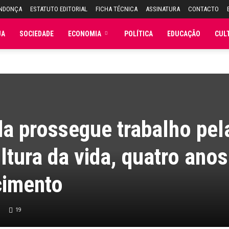
ENDONÇA
ESTATUTO EDITORIAL
FICHA TÉCNICA
ASSINATURA
CONTACTO
JA
SOCIEDADE
ECONOMIA
POLÍTICA
EDUCAÇÃO
CUL
da prossegue trabalho pel
tura da vida, quatro anos
cimento
19