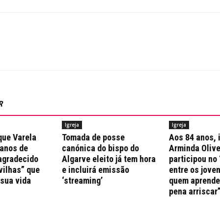
R
Igreja
Igreja
que Varela
Tomada de posse
Aos 84 anos, 
 anos de
canónica do bispo do
Arminda Olive
agradecido
Algarve eleito já tem hora
participou no 
vilhas” que
e incluirá emissão
entre os jove
 sua vida
‘streaming’
quem aprende 
pena arriscar