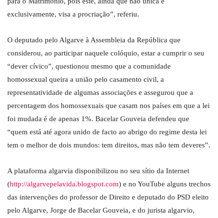
para o Matrimónio, pois este, ainda que não única e
exclusivamente, visa a procriação”, referiu.
O deputado pelo Algarve à Assembleia da República que
considerou, ao participar naquele colóquio, estar a cumprir o seu
“dever cívico”, questionou mesmo que a comunidade
homossexual queira a união pelo casamento civil, a
representatividade de algumas associações e assegurou que a
percentagem dos homossexuais que casam nos países em que a lei
foi mudada é de apenas 1%. Bacelar Gouveia defendeu que
“quem está até agora unido de facto ao abrigo do regime desta lei
tem o melhor de dois mundos: tem direitos, mas não tem deveres”.
A plataforma algarvia disponibilizou no seu sítio da Internet
(
http://algarvepelavida.blogspot.com
) e no YouTube alguns trechos
das intervenções do professor de Direito e deputado do PSD eleito
pelo Algarve, Jorge de Bacelar Gouveia, e do jurista algarvio,