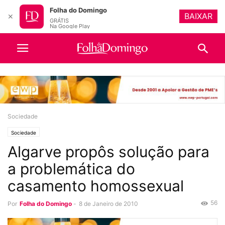
Folha do Domingo
BAIXAR
✕
GRÁTIS
Na Google Play
Sociedade
Sociedade
Algarve propôs solução para
a problemática do
casamento homossexual
56
Por
Folha do Domingo
-
8 de Janeiro de 2010