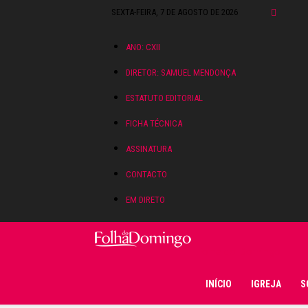
SEXTA-FEIRA, 7 DE AGOSTO DE 2026
ANO: CXII
DIRETOR: SAMUEL MENDONÇA
ESTATUTO EDITORIAL
FICHA TÉCNICA
ASSINATURA
CONTACTO
EM DIRETO
Folha do Domingo
INÍCIO
IGREJA
S