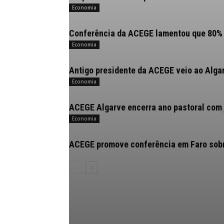
Economia
Conferência da ACEGE lamentou que 80% 
Economia
Antigo presidente da ACEGE veio ao Algar
Economia
ACEGE Algarve encerra ano pastoral com 
Economia
ACEGE promove conferência em Faro sobr