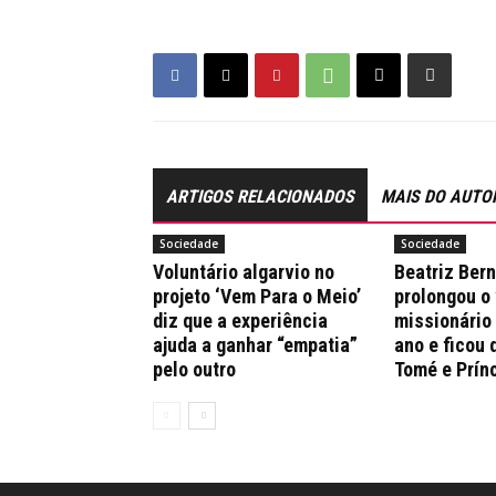
ARTIGOS RELACIONADOS
MAIS DO AUTO
Sociedade
Sociedade
Voluntário algarvio no
Beatriz Ber
projeto ‘Vem Para o Meio’
prolongou o
diz que a experiência
missionário
ajuda a ganhar “empatia”
ano e ficou 
pelo outro
Tomé e Prín