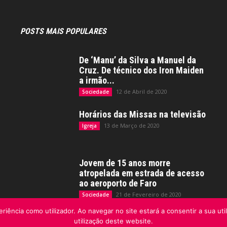
POSTS MAIS POPULARES
De ‘Manu’ da Silva a Manuel da
Cruz. De técnico dos Iron Maiden
a irmão...
12 de Abril de 2020
Sociedade
Horários das Missas na televisão
13 de Março de 2020
Igreja
Jovem de 15 anos morre
atropelada em estrada de acesso
ao aeroporto de Faro
21 de Fevereiro de 2020
Sociedade
riência como utilizador. Ao navegar no site estará a consentir a sua uti
utilização deste website.