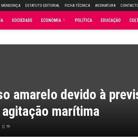
L MENDONÇA
ESTATUTO EDITORIAL
FICHA TÉCNICA
ASSINATURA
CONTACT
JA
SOCIEDADE
ECONOMIA
POLÍTICA
EDUCAÇÃO
CUL
so amarelo devido à prev
e agitação marítima
19