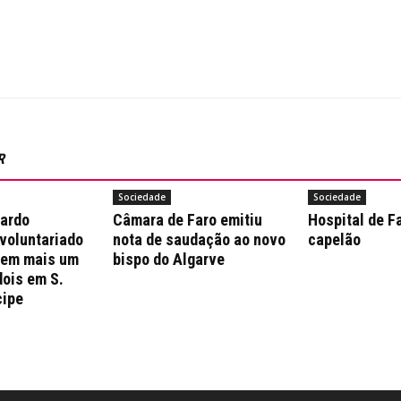
R
Sociedade
Sociedade
nardo
Câmara de Faro emitiu
Hospital de F
 voluntariado
nota de saudação ao novo
capelão
 em mais um
bispo do Algarve
dois em S.
cipe