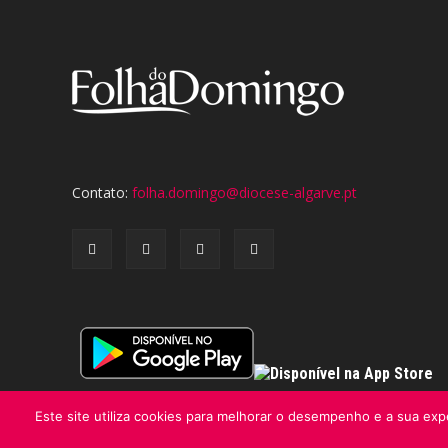
Contato:
folha.domingo@diocese-algarve.pt
Este site utiliza cookies para melhorar o desempenho e a sua expe