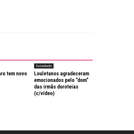
Sociedade
aro tem novo
Louletanos agradeceram
emocionados pelo “dom”
das irmãs doroteias
(c/vídeo)