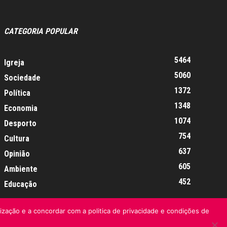
CATEGORIA POPULAR
5464
Igreja
5060
Sociedade
1372
Política
1348
Economia
1074
Desporto
754
Cultura
637
Opinião
605
Ambiente
452
Educação
lização e a concordar com a politica de privacidade e condições de