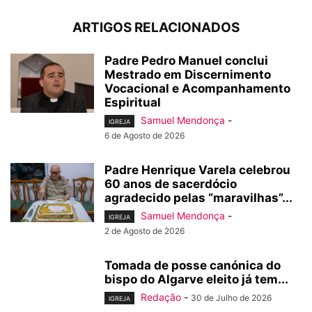
ARTIGOS RELACIONADOS
Padre Pedro Manuel conclui
Mestrado em Discernimento
Vocacional e Acompanhamento
Espiritual
Samuel Mendonça
-
IGREJA
6 de Agosto de 2026
Padre Henrique Varela celebrou
60 anos de sacerdócio
agradecido pelas “maravilhas”...
Samuel Mendonça
-
IGREJA
2 de Agosto de 2026
Tomada de posse canónica do
bispo do Algarve eleito já tem...
Redação
-
30 de Julho de 2026
IGREJA