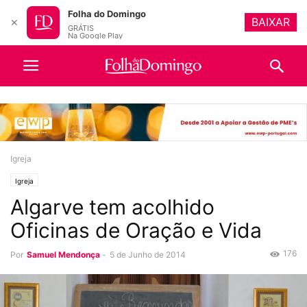
Folha do Domingo
BAIXAR
✕
GRÁTIS
Na Google Play
Igreja
Igreja
Algarve tem acolhido
Oficinas de Oração e Vida
176
Por
Samuel Mendonça
-
5 de Junho de 2014