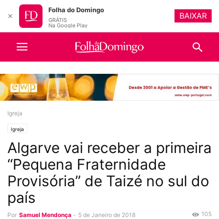
Folha do Domingo
BAIXAR
✕
GRÁTIS
Na Google Play
Igreja
Igreja
Algarve vai receber a primeira
“Pequena Fraternidade
Provisória” de Taizé no sul do
país
105
Por
Samuel Mendonça
-
5 de Janeiro de 2018