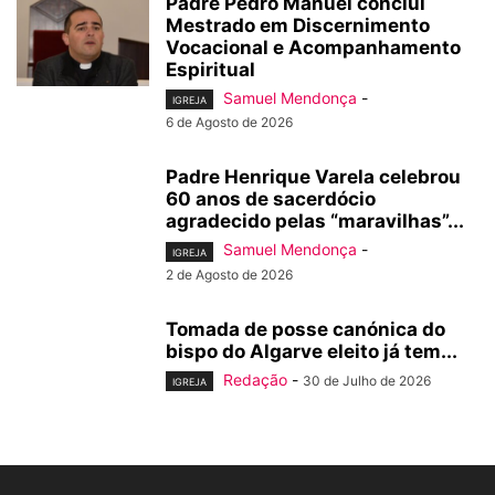
Padre Pedro Manuel conclui
Mestrado em Discernimento
Vocacional e Acompanhamento
Espiritual
Samuel Mendonça
-
IGREJA
6 de Agosto de 2026
Padre Henrique Varela celebrou
60 anos de sacerdócio
agradecido pelas “maravilhas”...
Samuel Mendonça
-
IGREJA
2 de Agosto de 2026
Tomada de posse canónica do
bispo do Algarve eleito já tem...
Redação
-
30 de Julho de 2026
IGREJA