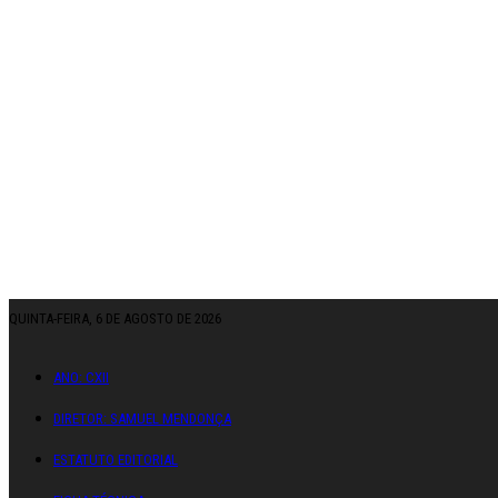
QUINTA-FEIRA, 6 DE AGOSTO DE 2026
ANO: CXII
DIRETOR: SAMUEL MENDONÇA
ESTATUTO EDITORIAL