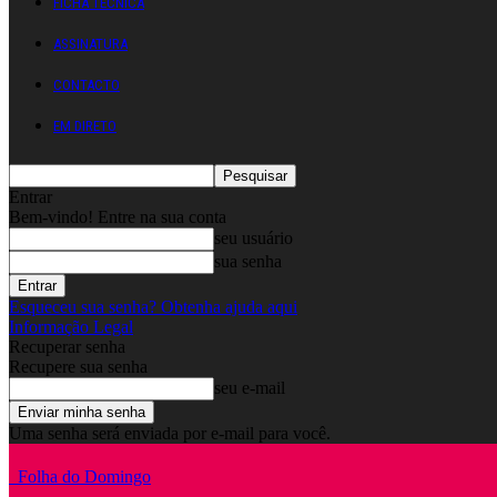
FICHA TÉCNICA
ASSINATURA
CONTACTO
EM DIRETO
Entrar
Bem-vindo! Entre na sua conta
seu usuário
sua senha
Esqueceu sua senha? Obtenha ajuda aqui
Informação Legal
Recuperar senha
Recupere sua senha
seu e-mail
Uma senha será enviada por e-mail para você.
Folha do Domingo