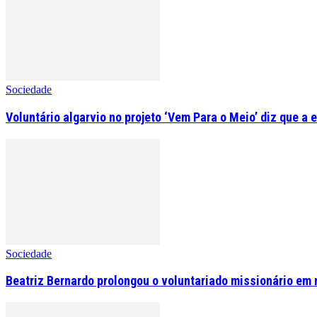
Sociedade
Voluntário algarvio no projeto ‘Vem Para o Meio’ diz que a 
Sociedade
Beatriz Bernardo prolongou o voluntariado missionário em 