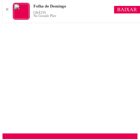
Folha do Domingo
BAIXAR
✕
GRÁTIS
Na Google Play