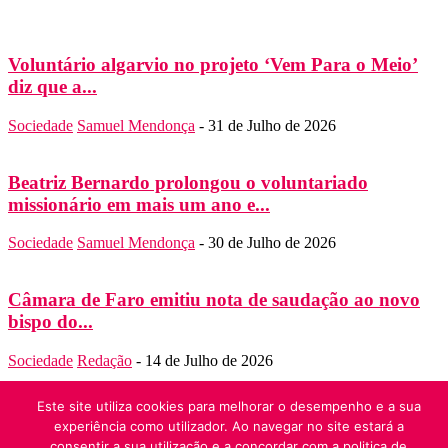
Voluntário algarvio no projeto ‘Vem Para o Meio’
diz que a...
Sociedade
Samuel Mendonça
-
31 de Julho de 2026
Beatriz Bernardo prolongou o voluntariado
missionário em mais um ano e...
Sociedade
Samuel Mendonça
-
30 de Julho de 2026
Câmara de Faro emitiu nota de saudação ao novo
bispo do...
Sociedade
Redação
-
14 de Julho de 2026
SOBRE NÓS
Este site utiliza cookies para melhorar o desempenho e a sua
Folha do Domingo
experiência como utilizador. Ao navegar no site estará a
Contato:
folha.domingo@diocese-algarve.pt
consentir a sua utilização e a concordar com a politica de