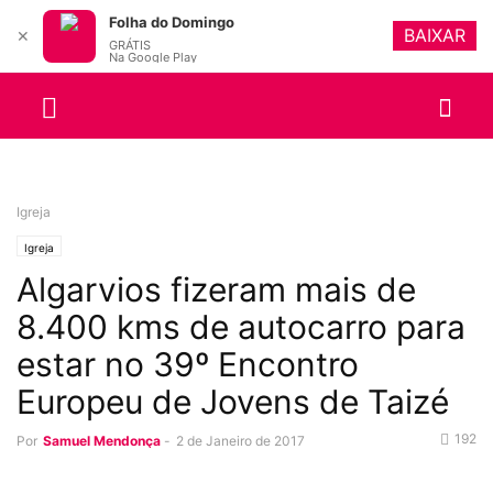
Folha do Domingo
BAIXAR
✕
GRÁTIS
Na Google Play
Igreja
Igreja
Algarvios fizeram mais de
8.400 kms de autocarro para
estar no 39º Encontro
Europeu de Jovens de Taizé
192
Por
Samuel Mendonça
-
2 de Janeiro de 2017