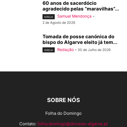
60 anos de sacerdócio
agradecido pelas “maravilhas”...
Samuel Mendonça
-
IGREJA
2 de Agosto de 2026
Tomada de posse canónica do
bispo do Algarve eleito já tem...
Redação
-
30 de Julho de 2026
IGREJA
SOBRE NÓS
Folha do Domingo
Contato:
folha.domingo@diocese-algarve.pt